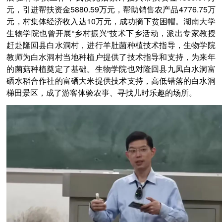
元，引进帮扶资金
5880.59
万元，帮助销售农产品
4776.75
万
元，村集体经济收入达
10
万元，成功摘下贫困帽。湖南大学
生物学院也曾开展“乡村振兴”技术下乡活动，派出专家教授
赶赴隆回县白水洞村，进行羊肚菌种植技术指导，生物学院
教师为白水洞村当地种植户提供了技术指导和支持，为来年
的菌菇种植奠定了基础。生物学院也对隆回县九凤白水洞富
硒水稻合作社的富硒大米提供技术支持，高低错落的白水洞
梯田景区，成了游客体验农事、寻找儿时乐趣的场所。